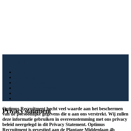
Main Menu
Home
Opdrachten
Voor Specialisten
Voor opdrachtgevers
Over
Contact
Optimus Recruitment hecht veel waarde aan het beschermen
Privacy statement
van de persoonlijke gegevens die u aan ons verstrekt. Wij zullen
deze informatie gebruiken in overeenstemming met ons privacy
beleid neergelegd in dit Privacy Statement. Optimus
Recruitment is gevestigd aan de Plantage Middenlaan 4b