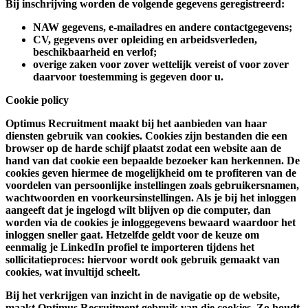
Bij inschrijving worden de volgende gegevens geregistreerd:
NAW gegevens, e-mailadres en andere contactgegevens;
CV, gegevens over opleiding en arbeidsverleden,
beschikbaarheid en verlof;
overige zaken voor zover wettelijk vereist of voor zover
daarvoor toestemming is gegeven door u.
Cookie policy
Optimus Recruitment maakt bij het aanbieden van haar
diensten gebruik van cookies. Cookies zijn bestanden die een
browser op de harde schijf plaatst zodat een website aan de
hand van dat cookie een bepaalde bezoeker kan herkennen. De
cookies geven hiermee de mogelijkheid om te profiteren van de
voordelen van persoonlijke instellingen zoals gebruikersnamen,
wachtwoorden en voorkeursinstellingen. Als je bij het inloggen
aangeeft dat je ingelogd wilt blijven op die computer, dan
worden via de cookies je inloggegevens bewaard waardoor het
inloggen sneller gaat. Hetzelfde geldt voor de keuze om
eenmalig je LinkedIn profiel te importeren tijdens het
sollicitatieproces: hiervoor wordt ook gebruik gemaakt van
cookies, wat invultijd scheelt.
Bij het verkrijgen van inzicht in de navigatie op de website,
maakt Optimus Recruitment gebruik van die cookies. Zo houdt